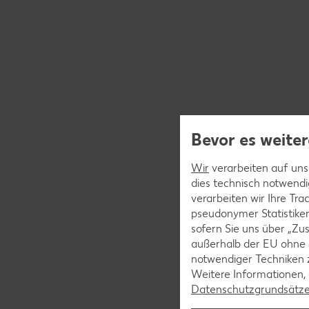
Bevor es weiter
Wir
verarbeiten auf unse
dies technisch notwendi
verarbeiten wir Ihre Tr
pseudonymer Statistiken
sofern Sie uns über „Zus
außerhalb der EU ohne 
notwendiger Techniken 
Weitere Informationen, 
Datenschutzgrundsätz