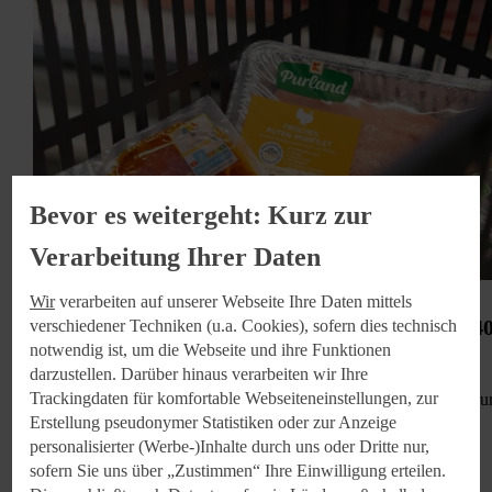
Bevor es weitergeht: Kurz zur
Verarbeitung Ihrer Daten
Wir
verarbeiten auf unserer Webseite Ihre Daten mittels
K-Purland: Erste Kaufland-Eigenmarke wird 4
verschiedener Techniken (u.a. Cookies), sofern dies technisch
notwendig ist, um die Webseite und ihre Funktionen
Jahre
darzustellen. Darüber hinaus verarbeiten wir Ihre
Trackingdaten für komfortable Webseiteneinstellungen, zur
Die Kaufland Eigenmarke K-Purland feiert in diesem Jahr Jubiläu
Foto: Kaufland
Erstellung pseudonymer Statistiken oder zur Anzeige
personalisierter (Werbe-)Inhalte durch uns oder Dritte nur,
sofern Sie uns über „Zustimmen“ Ihre Einwilligung erteilen.