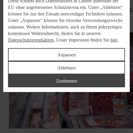
Diese schließt auch Datentransfers in Länder außerhalb der
Name: K-Purland_2.jpg
EU ohne angemessenes Schutzniveau ein. Unter „Ablehnen“
Format: Bild (JPG)
Dateigröße: 3.17 MB
können Sie nur den Einsatz notwendiger Techniken zulassen.
Unter „Anpassen“ können Sie einzelne Verwendungszwecke
zulassen. Weitere Informationen, auch zu Ihrem jederzeitigen
kostenlosen Widerrufsrecht, finden Sie in unseren
Datenschutzgrundsätzen
. Unser Impressum finden Sie
hier
.
Anpassen
Ablehnen
Zustimmen