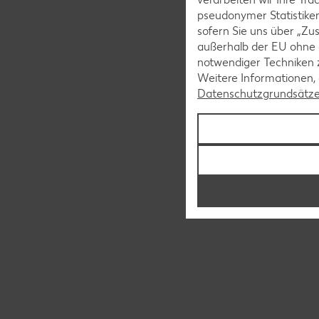
pseudonymer Statistiken
sofern Sie uns über „Zus
außerhalb der EU ohne 
notwendiger Techniken 
Weitere Informationen, 
Datenschutzgrundsätz