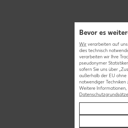
Bevor es weiter
Wir
verarbeiten auf unse
dies technisch notwendi
verarbeiten wir Ihre Tr
pseudonymer Statistiken
sofern Sie uns über „Zus
außerhalb der EU ohne 
notwendiger Techniken 
Weitere Informationen, 
Datenschutzgrundsätz