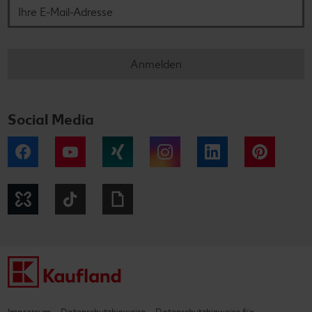
Anmelden
Social Media
Facebook
YouTube
Xing
Instagram
LinkedIn
Pintere
Kununu
Tiktok
Giphy
Impressum
Datenschutzhinweise
Datenschutzhinweise für