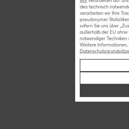
Wir
verarbeiten auf unse
dies technisch notwendi
verarbeiten wir Ihre Tr
pseudonymer Statistiken
sofern Sie uns über „Zus
außerhalb der EU ohne 
notwendiger Techniken 
Weitere Informationen, 
Datenschutzgrundsätz