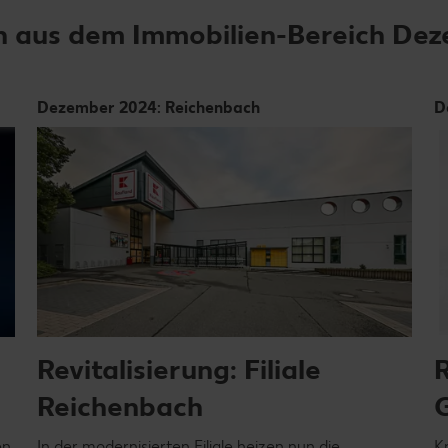
n aus dem Immobilien-Bereich De
Dezember 2024: Reichenbach
D
Revitalisierung: Filiale
R
Reichenbach
G
en
In der modernisierten Filiale heizen nun die
K