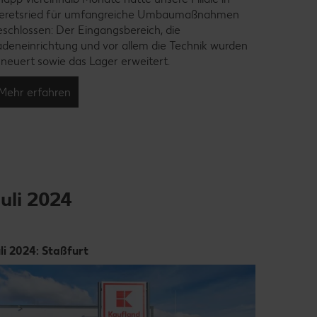
eretsried für umfangreiche Umbaumaßnahmen
zweiten 
eschlossen: Der Eingangsbereich, die
Sauerlan
adeneinrichtung und vor allem die Technik wurden
Lebensmi
rneuert sowie das Lager erweitert.
Verkaufs
Mehr erfahren
Mehr e
uli 2024
uli 2024: Staßfurt
Juli 2024