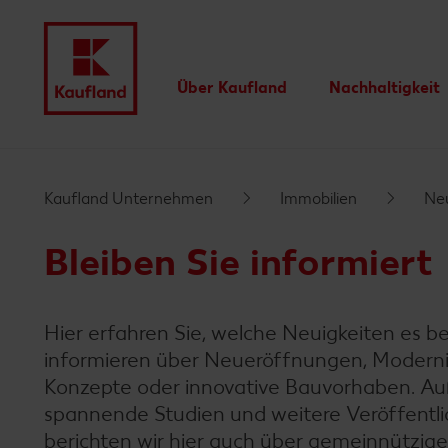
Über Kaufland
Nachhaltigkeit
Menü
Unsere Werte
Unsere
Nachhaltigkeit
Auszeichnungen
Unsere Nachhalti
Kaufland Unternehmen
Immobilien
Neu
Wir für Sie
Newsletter
Bleiben Sie informiert
Kaufland-Eigenmarken
Lieferanten
Hier erfahren Sie, welche Neuigkeiten es bei
Innovationen
informieren über Neueröffnungen, Moderni
Konzepte oder innovative Bauvorhaben. Au
spannende Studien und weitere Veröffent
berichten wir hier auch über gemeinnützige