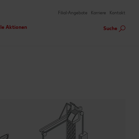
Filial-Angebote
Karriere
Kontakt
le Aktionen
Suche
tteranmeldung
 vor Ort
te
d Soccer Cup
ion und Vermietung