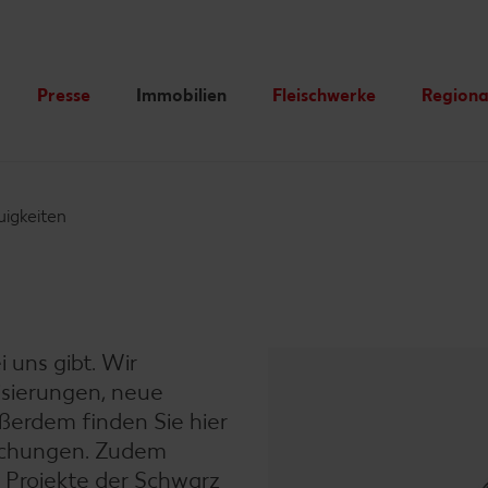
Presse
Immobilien
Fleischwerke
Regiona
Unsere Kultur
Newsle
Newsroom
Neuigkeiten
Unsere Kompetenzen
Projekte
smaßnahmen
Compliance
Filialkonzepte
Unsere Produktionsstandor
Kauflan
gkeitsberichte
igkeiten
Expans
Kaufland als Partner
Unsere Tradition
Nachhaltige Bauweise
Unser Tierwohlprogramm
Kontakt
 uns gibt. Wir
sierungen, neue
ßerdem finden Sie hier
lichungen. Zudem
 Projekte der Schwarz