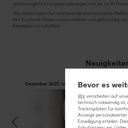
und ermöglicht Energieeinsparungen von bis zu 30 Proze
Wir setzen somit auf umfassende und innovative Maßna
den Kaufland-Filialen voranzutreiben und gleichzeitig nach
Beteiligten zu schaffen.
Neuigkeite
Bevor es weit
Dezember 2025: Interview
Wir
verarbeiten auf unse
technisch notwendig ist,
Trackingdaten für komfo
Anzeige personalisierter
Einwilligung erteilen. 
Schutzniveau ein. Unter