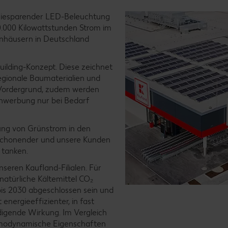
ergiesparender LED-Beleuchtung
80.000 Kilowattstunden Strom im
enhäusern in Deutschland
uilding-Konzept. Diese zeichnet
egionale Baumaterialien und
Vordergrund, zudem werden
nwerbung nur bei Bedarf
zung von Grünstrom in den
aschonender und unsere Kunden
 tanken.
nseren Kaufland-Filialen. Für
natürliche Kältemittel CO₂
 bis 2030 abgeschlossen sein und
energieeffizienter, in fast
igende Wirkung. Im Vergleich
ermodynamische Eigenschaften