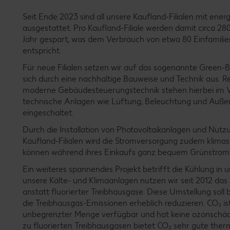
Seit Ende 2023 sind all unsere Kaufland-Filialen mit en
ausgestattet. Pro Kaufland-Filiale werden damit circa 2
Jahr gespart, was dem Verbrauch von etwa 80 Einfamili
entspricht.
Für neue Filialen setzen wir auf das sogenannte Green-B
sich durch eine nachhaltige Bauweise und Technik aus. R
moderne Gebäudesteuerungstechnik stehen hierbei im 
technische Anlagen wie Lüftung, Beleuchtung und Auße
eingeschaltet.
Durch die Installation von Photovoltaikanlagen und Nut
Kaufland-Filialen wird die Stromversorgung zudem klim
können während ihres Einkaufs ganz bequem Grünstrom
Ein weiteres spannendes Projekt betrifft die Kühlung in u
unsere Kälte- und Klimaanlagen nutzen wir seit 2012 das 
anstatt fluorierter Treibhausgase. Diese Umstellung soll
die Treibhausgas-Emissionen erheblich reduzieren. CO₂ ist 
unbegrenzter Menge verfügbar und hat keine ozonschäd
zu fluorierten Treibhausgasen bietet CO₂ sehr gute th