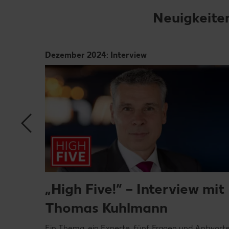
Neuigkeite
Dezember 2024: Interview
„High Five!” – Interview mit
land-
Thomas Kuhlmann
Ein Thema, ein Experte, fünf Fragen und Antwort
KO-TEST-