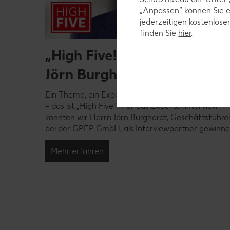
„Anpassen“ können Sie 
jederzeitigen kostenlose
finden Sie
hier
.
„High Five!” – Interview mit
0
Jörn Burghardt
nen
Ein Thema, ein Experte, fünf Fragen und Antwort
erlebnis
– das ist „High Five!“. Für das Experteninterview
 Unser
konnten wir Herrn Jörn Burghardt, Geschäftsführe
Der neue
bei der GPEP GmbH, als Interviewpartner gewinne
u unserem
Mehr erfahren