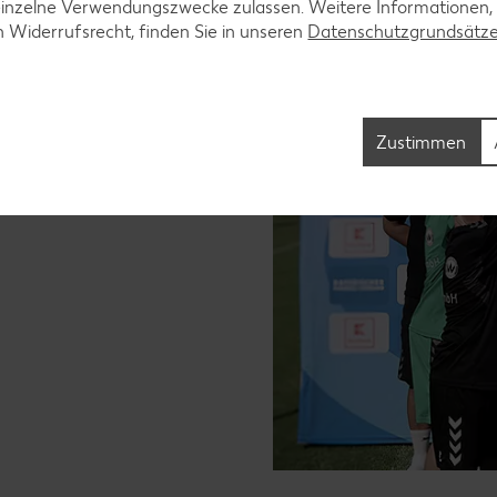
einzelne Verwendungszwecke zulassen. Weitere Informationen,
rtplatz des SV Heimstetten
n Widerrufsrecht, finden Sie in unseren
Datenschutzgrundsätz
e des ESV München 6:2 und
in den Süden Europas, sowie 20
Zustimmen