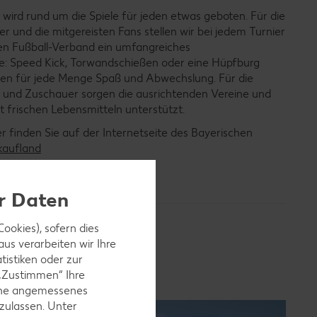
rd rund um die Spiele für jeden etwas geboten. Für die
 und die mitgereisten Fans stellen wir bei jedem Turnier
n Fußball-Verband ein umfangreiches
: Speed Kick, Torwandschießen oder eine Hüpfburg
len für jede Menge Spaß und Abwechslung. Für die
und Zuschauer sorgen die ausrichtenden Vereine und
t frischen Lebensmitteln unterstützt.
 finden Sie auf der Internetseite des Bayerischen
kaufland
er Daten
ookies), sofern dies
us verarbeiten wir Ihre
tistiken oder zur
 „Zustimmen“ Ihre
ohne angemessenes
zulassen. Unter