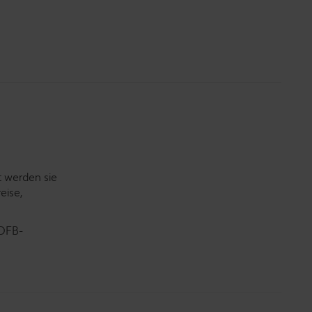
t werden sie
eise,
 DFB-