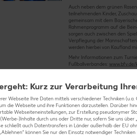
Auch neben dem grünen Rasen wi
teilnehmenden Kinder, Zuschauer
gemeinsam mit dem Bayerische
Rahmenprogramm auf die Beine
sorgen auch zwischen den Spie
Verpflegung der Mannschaften 
werden hierbei von Kaufland mi
Mehr Informationen zum Turnier
Fußballverbandes:
www.bfv.de/
ergeht: Kurz zur Verarbeitung Ihr
rer Webseite Ihre Daten mittels verschiedener Techniken (u.a. C
 um die Webseite und ihre Funktionen darzustellen. Darüber hina
ccer Cups 2026
rtable Webseiteneinstellungen, zur Erstellung pseudonymer Sta
 (Werbe-)Inhalte durch uns oder Dritte nur, sofern Sie uns über
Diese schließt auch Datentransfers in Länder außerhalb der EU 
 „Ablehnen“ können Sie nur den Einsatz notwendiger Techniken 
 Bayrischen Fußball-