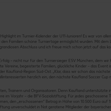
ighlight im Turnier-Kalender der U11-Junioren! Es war von allen
den Familien schöne Turniertage ermöglicht wurden. Mit dem 
 grandiosen Abschluss und ich freue mich schon jetzt auf das
rfolg – nicht nur für den Turniersieger ESV München, dem wir 
 Vereine, begeisterte Familien, glückliche Kinder – das Event i
er der Kaufland-Region Süd-Ost. „Klar, dass wir schon das nächste 
llinteressierten herzlich ein, den nächste Kaufland Soccer Cup 
nten, Trainern und Organisatoren. Denn Kaufland unterstützte
re im Vorjahr – die BFV-Sozialstiftung. Für jedes geschossene 
hmen, den „erschossenen“ Betrag in Höhe von 10.500 Euro auf 1
iftung unverschuldet in Not geratene Mitglieder der bayerische