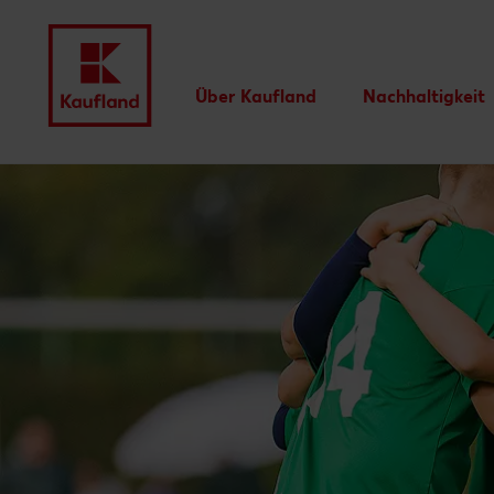
Über Kaufland
Nachhaltigkeit
Menü
Unsere Werte
Unsere
Nachhaltigkeit
Auszeichnungen
Unsere Nachhalti
Wir für Sie
Newsletter
Kaufland-Eigenmarken
Lieferanten
Innovationen