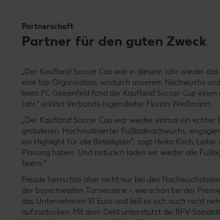
Partnerschaft
Partner für den guten Zweck
„Der Kaufland Soccer Cup war in diesem Jahr wieder das H
eine top Organisation, wodurch unserem Nachwuchs und 
beim FC Geisenfeld fand der Kaufland Soccer Cup einen
Jahr,“ erklärt Verbands-Jugendleiter Florian Weißmann.
„Der Kaufland Soccer Cup war wieder einmal ein echter E
gratulieren. Hochmotivierter Fußballnachwuchs, engagierte
ein Highlight für alle Beteiligten“, sagt Heiko Koch, Leit
Planung haben. Und natürlich laden wir wieder alle Fußba
feiern.“
Freude herrschte aber nicht nur bei den Nachwuchstale
der bayernweiten Turnierserie – wie schon bei der Premie
das Unternehmen 10 Euro und ließ es sich auch nicht ne
aufzustocken. Mit dem Geld unterstützt die BFV-Sozialst