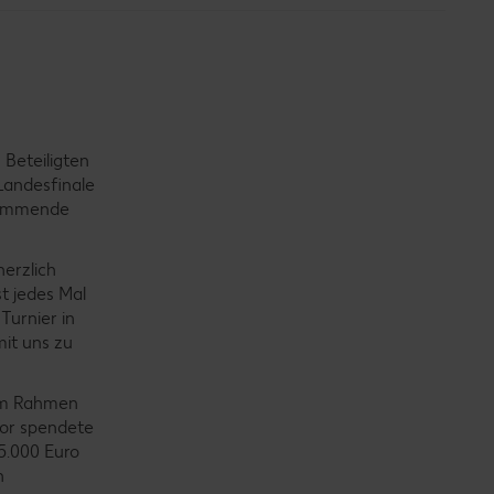
 Beteiligten
Landesfinale
 kommende
herzlich
st jedes Mal
Turnier in
mit uns zu
 im Rahmen
Tor spendete
5.000 Euro
n