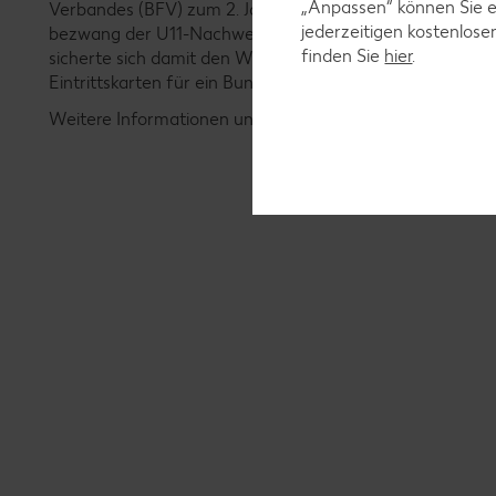
„Anpassen“ können Sie 
Verbandes (BFV) zum 2. Jahr in Folge gewonnen. Am Spo
jederzeitigen kostenlose
bezwang der U11-Nachweis im Turnier-Finale die Talent
finden Sie
hier
.
sicherte sich damit den Wanderpokal, eine Turnierreise 
Eintrittskarten für ein Bundesliga- oder Länderspiel.
Weitere Informationen unter:
www.bfv.de