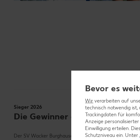
Bevor es weit
Wir
verarbeiten auf unse
Sieger 2026
technisch notwendig ist,
Die Gewinner des Kaufland So
Trackingdaten für komfo
Anzeige personalisierter
Einwilligung erteilen. 
Schutzniveau ein. Unter
Der SV Wacker Burghausen hat den Soccer Cup 2026 des