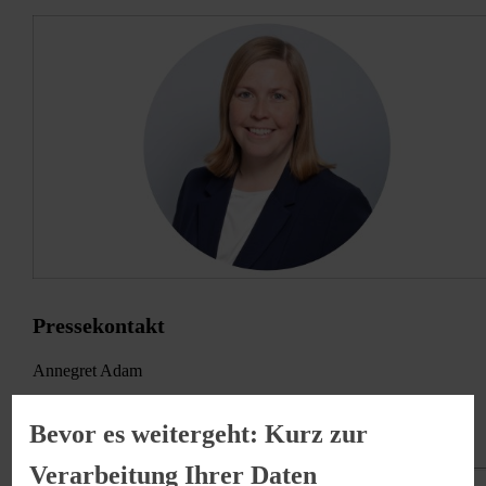
Pressekontakt
Annegret Adam
07132 94-680448
Bevor es weitergeht: Kurz zur
presse@kaufland.de
Verarbeitung Ihrer Daten