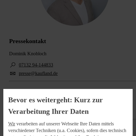
Pressekontakt
Dominik Knobloch
07132 94-144833
presse@kaufland.de
Kategorien:
Bevor es weitergeht: Kurz zur
Sortiment
Verarbeitung Ihrer Daten
Wir
verarbeiten auf unserer Webseite Ihre Daten mittels
verschiedener Techniken (u.a. Cookies), sofern dies technisch
Zum Downloadbereich