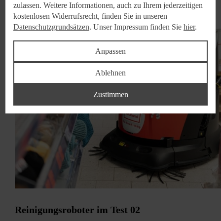
zulassen. Weitere Informationen, auch zu Ihrem jederzeitigen
kostenlosen Widerrufsrecht, finden Sie in unseren
Datenschutzgrundsätzen
. Unser Impressum finden Sie
hier
.
Anpassen
Ablehnen
Zustimmen
Reinigungsroboter im Test 02