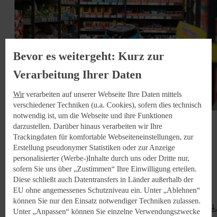
Bevor es weitergeht: Kurz zur
Verarbeitung Ihrer Daten
Wir
verarbeiten auf unserer Webseite Ihre Daten mittels
verschiedener Techniken (u.a. Cookies), sofern dies technisch
notwendig ist, um die Webseite und ihre Funktionen
darzustellen. Darüber hinaus verarbeiten wir Ihre
Reinigungsroboter im Test 01
Trackingdaten für komfortable Webseiteneinstellungen, zur
Erstellung pseudonymer Statistiken oder zur Anzeige
Kaufland testet derzeit in sechs Filialen den Einsatz von
personalisierter (Werbe-)Inhalte durch uns oder Dritte nur,
Reinigungsrobotern. Foto: Kaufland
sofern Sie uns über „Zustimmen“ Ihre Einwilligung erteilen.
Diese schließt auch Datentransfers in Länder außerhalb der
EU ohne angemessenes Schutzniveau ein. Unter „Ablehnen“
Name: 251017_Kaufland_Reinigungsroboter1_4_3.jpg
können Sie nur den Einsatz notwendiger Techniken zulassen.
Format: Bild (JPG)
Unter „Anpassen“ können Sie einzelne Verwendungszwecke
Dateigröße: 2.13 MB