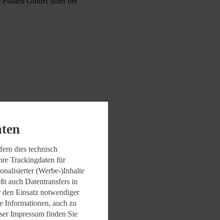
e Piasten GmbH unter der
aten
fern dies technisch
hre Trackingdaten für
nalisierter (Werbe-)Inhalte
eßt auch Datentransfers in
 den Einsatz notwendiger
e Informationen, auch zu
ser Impressum finden Sie