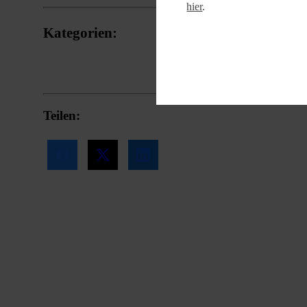
hier
.
Kategorien:
Eigenmarken
Sortiment
News
Teilen: