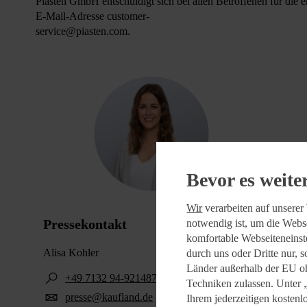
Piasten GmbH entschuldigt sich bei allen Betroffenen für die
E-Mail-Adresse customer-
service@piasten.com.
Bevor es weite
Wir
verarbeiten auf unserer 
Pressekontakt
notwendig ist, um die Webse
komfortable Webseiteneinste
Alisa Kohler
durch uns oder Dritte nur, 
Länder außerhalb der EU o
+49 7132 94-921487
Techniken zulassen. Unter
presse@kaufland.de
Ihrem jederzeitigen kostenl