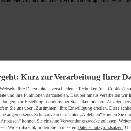
 entstandenen Unannehmlichkeiten. Verbraucheranfragen beantwortet di
rgeht: Kurz zur Verarbeitung Ihrer D
Webseite Ihre Daten mittels verschiedener Techniken (u.a. Cookies), so
ite und ihre Funktionen darzustellen. Darüber hinaus verarbeiten wir I
llungen, zur Erstellung pseudonymer Statistiken oder zur Anzeige perso
sofern Sie uns über „Zustimmen“ Ihre Einwilligung erteilen. Diese schli
hne angemessenes Schutzniveau ein. Unter „Ablehnen“ können Sie nur
 „Anpassen“ können Sie einzelne Verwendungszwecke zulassen. Weiter
osen Widerrufsrecht, finden Sie in unseren
Datenschutzgrundsätzen
. Un