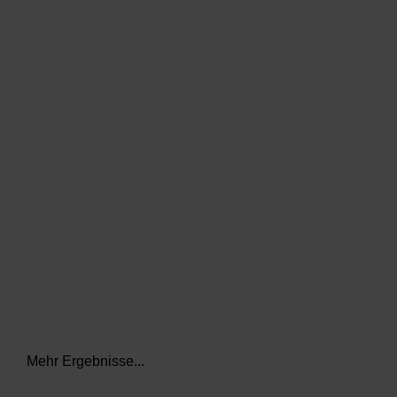
data.textLoadingResults
Mehr Ergebnisse...