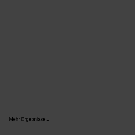
data.textLoadingResults
Mehr Ergebnisse...