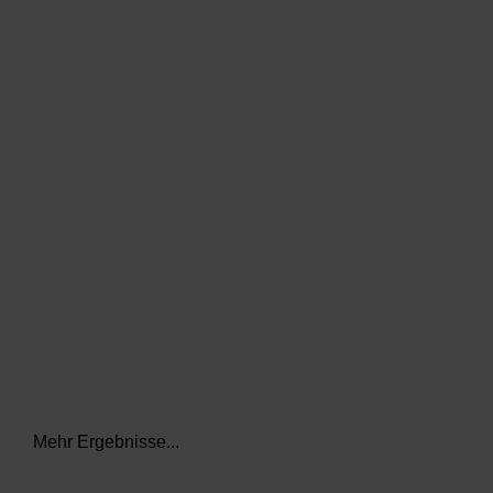
data.textLoadingResults
Mehr Ergebnisse...