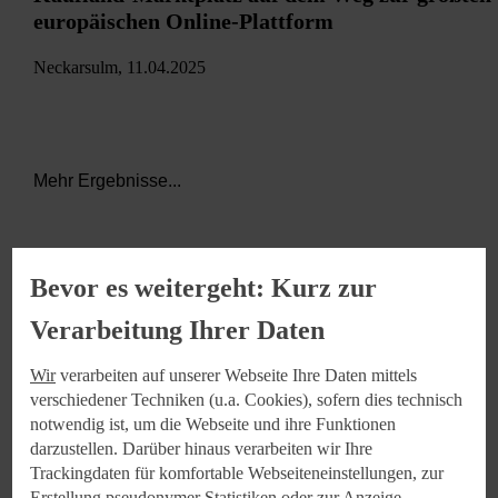
europäischen Online-Plattform
Neckarsulm, 11.04.2025
Mehr Ergebnisse...
Bevor es weitergeht: Kurz zur
Verarbeitung Ihrer Daten
Wir
verarbeiten auf unserer Webseite Ihre Daten mittels
Keine Ergebnisse gefunden.
verschiedener Techniken (u.a. Cookies), sofern dies technisch
notwendig ist, um die Webseite und ihre Funktionen
Bitte die Filtereinstellungen anpassen.
darzustellen. Darüber hinaus verarbeiten wir Ihre
Trackingdaten für komfortable Webseiteneinstellungen, zur
Erstellung pseudonymer Statistiken oder zur Anzeige