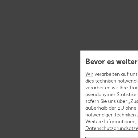
Bevor es weiter
Wir
verarbeiten auf unse
dies technisch notwendi
verarbeiten wir Ihre Tr
pseudonymer Statistiken
sofern Sie uns über „Zus
außerhalb der EU ohne 
notwendiger Techniken 
Weitere Informationen, 
Datenschutzgrundsätz