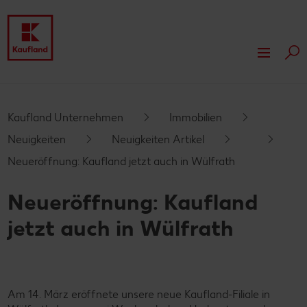
Suc
Über Kaufland
Unsere Werte
Nachhaltigkeit
Kaufland Unternehmen
Immobilien
Neuigkeiten
Neuigkeiten Artikel
Unsere Kultur
Auszeichnungen
Unsere Nachhaltigkeitsmaßnahmen
Presse
Neueröffnung: Kaufland jetzt auch in Wülfrath
Compliance
Wir für Sie
Unsere Nachhaltigkeitsberichte
Newsroom
Immobilien
Neueröffnung: Kaufland
Kaufland-Eigenmarken
Newsletter
Neuigkeiten
Fleischwerke
jetzt auch in Wülfrath
Newsletteranmeldung
Lieferanten
Filialkonzepte
Unsere Kompetenzen
Regionale Aktionen
Innovationen
Kaufland als Partner
Unsere Produktionsstandorte
Projekte vor Ort
Am 14. März eröffnete unsere neue Kaufland-Filiale in
Expansion und Vermietung
Nachhaltige Bauweise
Unsere Tradition
Kaufland Soccer Cup