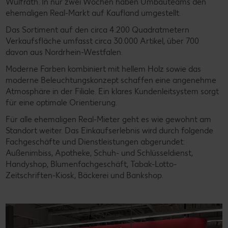
Wülfrath. In nur zwei Wochen haben Umbauteams den
ehemaligen Real-Markt auf Kaufland umgestellt.
Kontakt
Unser Tierwohlprogramm
Das Sortiment auf den circa 4.200 Quadratmetern
Verkaufsfläche umfasst circa 30.000 Artikel, über 700
davon aus Nordrhein-Westfalen.
Moderne Farben kombiniert mit hellem Holz sowie das
moderne Beleuchtungskonzept schaffen eine angenehme
Atmosphäre in der Filiale. Ein klares Kundenleitsystem sorgt
für eine optimale Orientierung.
Für alle ehemaligen Real-Mieter geht es wie gewohnt am
Standort weiter. Das Einkaufserlebnis wird durch folgende
Fachgeschäfte und Dienstleistungen abgerundet:
Außenimbiss, Apotheke, Schuh- und Schlüsseldienst,
Handyshop, Blumenfachgeschäft, Tabak-Lotto-
Zeitschriften-Kiosk, Bäckerei und Bankshop.