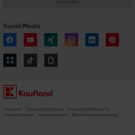
Anmelden
Social Media
Facebook
YouTube
Xing
Instagram
LinkedIn
Pintere
Kununu
Tiktok
Giphy
Impressum
Datenschutzhinweise
Datenschutzhinweise für
Geschäftspartner
Cookie-Hinweise
Barrierefreiheitserklärung