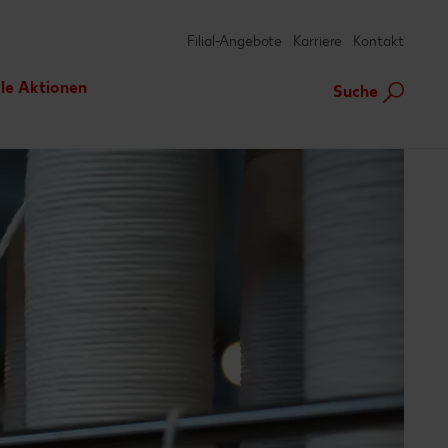
Filial-Angebote
Karriere
Kontakt
le Aktionen
Suche
tteranmeldung
 vor Ort
te
d Soccer Cup
ion und Vermietung