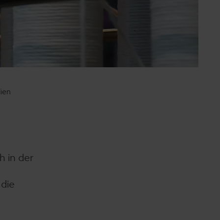
lien
h in der
 die