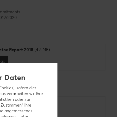
-Commitments
2019/2020
etox-Report 2018
(4.3 MB)
oad
er Daten
ookies), sofern dies
us verarbeiten wir Ihre
tistiken oder zur
rt 2016
(13.7 MB)
 „Zustimmen“ Ihre
ohne angemessenes
oad
zulassen. Unter