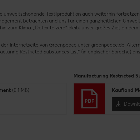
e umweltschonende Textilproduktion auch weiterhin fortsetzen
anagement betrachten und uns für einen ganzheitlichen Umwel
hin zum Klima. „Detox to zero“ bleibt unser großes Ziel, an dem 
 der Internetseite von Greenpeace unter
greenpeace.de
. Alter
turing Restricted Substances List“ (in englischer Sprache) an
Manufacturing Restricted Su
ment
(0.1 MB)
Kaufland Ma
Downl