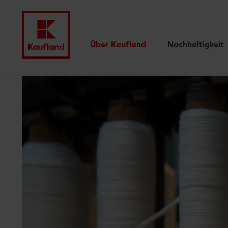
Über Kaufland
Nachhaltigkeit
Menü
Unsere Werte
Unsere
Nachhaltigkeit
Auszeichnungen
Unsere Nachhalti
Wir für Sie
Newsletter
Kaufland-Eigenmarken
Lieferanten
Innovationen