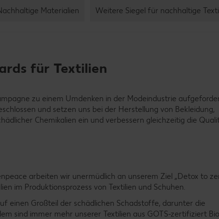
Nachhaltige Materialien
Weitere Siegel für nachhaltige Texti
rds für Textilien
Kampagne zu einem Umdenken in der Modeindustrie aufgeforder
hlossen und setzen uns bei der Herstellung von Bekleidung,
ädlicher Chemikalien ein und verbessern gleichzeitig die Quali
npeace arbeiten wir unermüdlich an unserem Ziel „Detox to zer
ien im Produktionsprozess von Textilien und Schuhen.
f einen Großteil der schädlichen Schadstoffe, darunter die
em sind immer mehr unserer Textilien aus GOTS-zertifiziert B