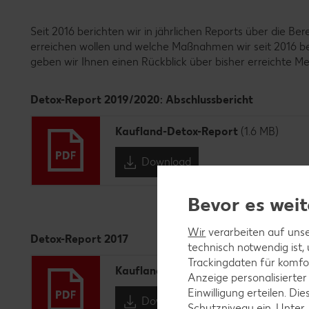
Seit 2016 berichten wir in jährlichen Reports über die Be
erreichen wollen und welche Maßnahmen wir seit 2016 be
geben wir Ihnen einen Rückblick über bisher erreichte Mei
Detox-Report 2019/2020: Abschlussbericht
Kaufland-Detox-Report
(1.6 MB)
Download
Bevor es weit
Wir
verarbeiten auf unse
Detox-Report 2017
technisch notwendig ist,
Trackingdaten für komfo
Kaufland Detox Report
(1.9 MB)
Anzeige personalisierter
Einwilligung erteilen. 
Download
Schutzniveau ein. Unter