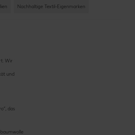
lien
Nachhaltige Textil-Eigenmarken
t. Wir
tät und
o“, das
iobaumwolle