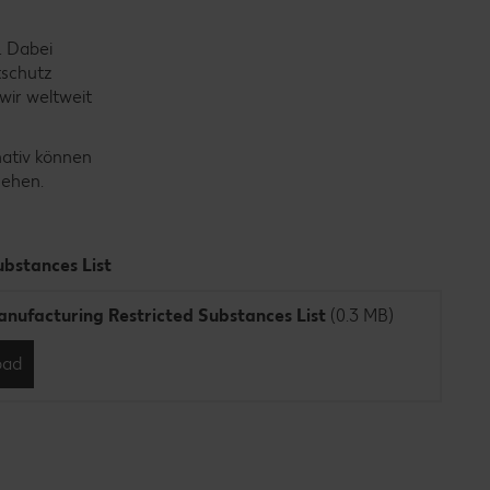
. Dabei
tschutz
wir weltweit
nativ können
sehen.
bstances List
nufacturing Restricted Substances List
(0.3 MB)
oad