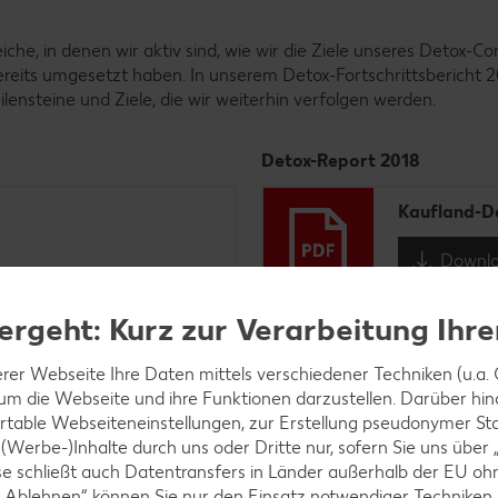
reiche, in denen wir aktiv sind, wie wir die Ziele unseres Detox
reits umgesetzt haben. In unserem Detox-Fortschrittsbericht 
lensteine und Ziele, die wir weiterhin verfolgen werden.
Detox-Report 2018
Kaufland-D
Downl
ergeht: Kurz zur Verarbeitung Ihr
rer Webseite Ihre Daten mittels verschiedener Techniken (u.a. C
Detox-Report 2016
 um die Webseite und ihre Funktionen darzustellen. Darüber hina
rtable Webseiteneinstellungen, zur Erstellung pseudonymer Sta
Detox Repo
 (Werbe-)Inhalte durch uns oder Dritte nur, sofern Sie uns über
Diese schließt auch Datentransfers in Länder außerhalb der EU 
Downl
 „Ablehnen“ können Sie nur den Einsatz notwendiger Techniken 