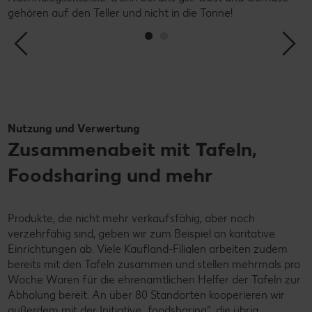
a
gehören auf den Teller und nicht in die Tonne!
Nutzung und Verwertung
Zusammenabeit mit Tafeln,
Foodsharing und mehr
Produkte, die nicht mehr verkaufsfähig, aber noch
verzehrfähig sind, geben wir zum Beispiel an karitative
Einrichtungen ab. Viele Kaufland-Filialen arbeiten zudem
bereits mit den Tafeln zusammen und stellen mehrmals pro
Woche Waren für die ehrenamtlichen Helfer der Tafeln zur
Abholung bereit. An über 80 Standorten kooperieren wir
außerdem mit der Initiative „foodsharing“, die übrig