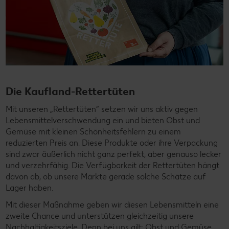
t
Die Kaufland-Rettertüten
„
a
Mit unseren „Rettertüten“ setzen wir uns aktiv gegen
Lebensmittelverschwendung ein und bieten Obst und
U
Gemüse mit kleinen Schönheitsfehlern zu einem
e
reduzierten Preis an. Diese Produkte oder ihre Verpackung
en
a
sind zwar äußerlich nicht ganz perfekt, aber genauso lecker
L
und verzehrfähig. Die Verfügbarkeit der Rettertüten hängt
k
davon ab, ob unsere Märkte gerade solche Schätze auf
A
Lager haben.
a
Mit dieser Maßnahme geben wir diesen Lebensmitteln eine
G
zweite Chance und unterstützen gleichzeitig unsere
F
Nachhaltigkeitsziele. Denn bei uns gilt: Obst und Gemüse