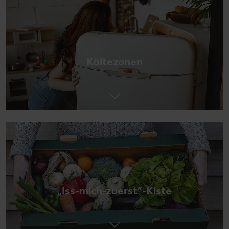
Kältezonen
„Iss-mich-zuerst”-Kiste